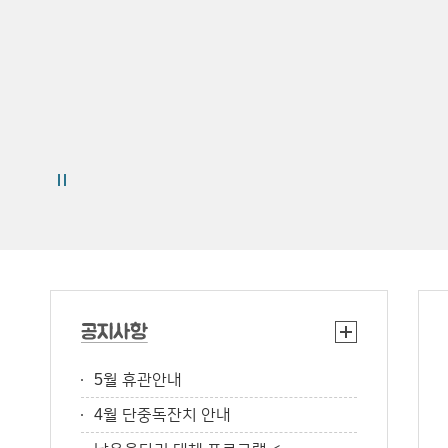
5월 휴관안내
4월 단중독잔치 안내