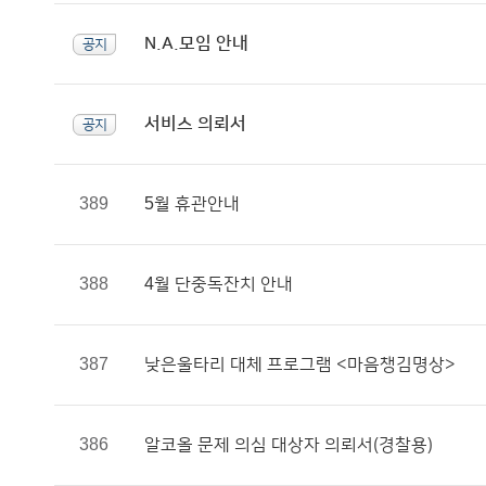
N.A.모임 안내
공지
서비스 의뢰서
공지
389
5월 휴관안내
388
4월 단중독잔치 안내
387
낮은울타리 대체 프로그램 <마음챙김명상>
386
알코올 문제 의심 대상자 의뢰서(경찰용)