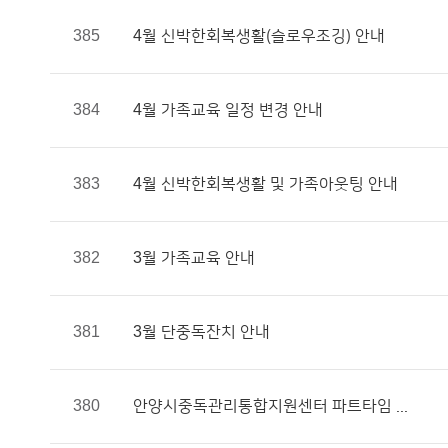
385
4월 신박한회복생활(슬로우조깅) 안내
384
4월 가족교육 일정 변경 안내
383
4월 신박한회복생활 및 가족아웃팅 안내
382
3월 가족교육 안내
381
3월 단중독잔치 안내
380
안양시중독관리통합지원센터 파트타임 ...